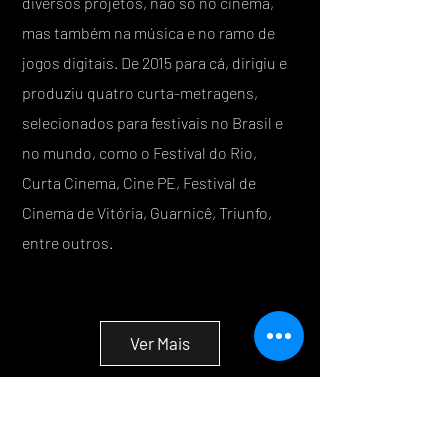
diversos projetos, não só no cinema,
mas também na música e no ramo de
jogos digitais. De 2015 para cá, dirigiu e
produziu quatro curta-metragens,
selecionados para festivais no Brasil e
no mundo, como o Festival do Rio,
Curta Cinema, Cine PE, Festival de
Cinema de Vitória, Guarnicê, Triunfo,
entre outros.
Ver Mais