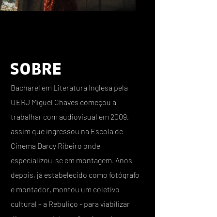
SOBRE
Bacharel em Literatura Inglesa pela
UERJ Miguel Chaves começou a
trabalhar com audiovisual em 2009,
assim que ingressou na Escola de
Cinema Darcy Ribeiro onde
especializou-se em montagem. Anos
depois, já estabelecido como fotógrafo
e montador, montou um coletivo
cultural – a Rebuliço - para viabilizar